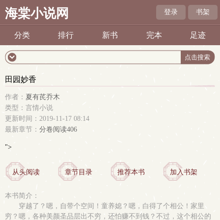
海棠小说网
登录
书架
分类
排行
新书
完本
足迹
田园妙香
作者：
夏有芪乔木
类型：言情小说
更新时间：2019-11-17 08:14
最新章节：
分卷阅读406
">
从头阅读
章节目录
推荐本书
加入书架
本书简介：
穿越了？嗯，自带个空间！童养媳？嗯，白得了个相公！家里
穷？嗯，各种美颜圣品层出不穷，还怕赚不到钱？不过，这个相公的