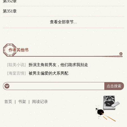
第352章
第351章
查看全部章节...
作者其他书
更
[耽美小说]
扮演主角前男友，他们跪求我别走
[海棠言情]
被男主偏爱的犬系男配
多
首页
|
书架
|
阅读记录