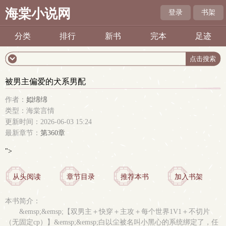
海棠小说网
登录
书架
分类
排行
新书
完本
足迹
被男主偏爱的犬系男配
作者：
姒绵绵
类型：海棠言情
更新时间：2026-06-03 15:24
最新章节：
第360章
">
从头阅读
章节目录
推荐本书
加入书架
本书简介：
&emsp;&emsp;【双男主＋快穿＋主攻＋每个世界1V1＋不切片
（无固定cp）】&emsp;&emsp;白以尘被名叫小黑心的系统绑定了，任