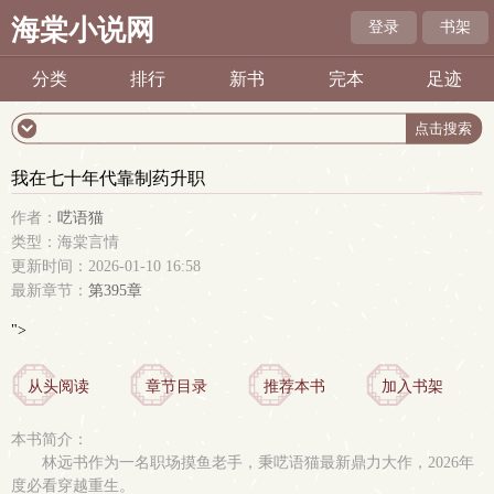
海棠小说网
登录
书架
分类
排行
新书
完本
足迹
我在七十年代靠制药升职
作者：
呓语猫
类型：海棠言情
更新时间：2026-01-10 16:58
最新章节：
第395章
">
从头阅读
章节目录
推荐本书
加入书架
本书简介：
林远书作为一名职场摸鱼老手，秉呓语猫最新鼎力大作，2026年
度必看穿越重生。