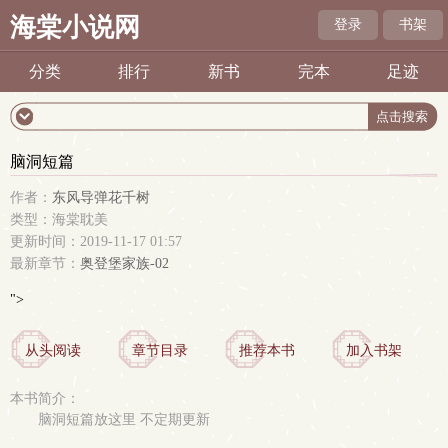
海棠小说网
登录
书架
分类
排行
新书
完本
足迹
脑洞短篇
作者：
东风导弹花千树
类型：海棠耽美
更新时间：2019-11-17 01:57
最新章节：
奥登堡家族-02
">
从头阅读
章节目录
推荐本书
加入书架
本书简介：
脑洞短篇放这里 不定期更新