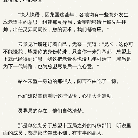
“快人快语，因龙国这些年，各地均有一些意外发生，
应老盟主的意思，组建那灵异局，希望能够请叶麟先生挂
帅，出任灵异局局长，您的要求，我们都答应。”
云景见叶麟还盯着自己，无奈一笑道：“兄长，这你可
不能怪我，毕竟你的身份特殊，只当你一来到帝都，总盟上
下就已经得到消息，我这把老骨头也没几年可活了，就当是
为下一代铺路，也为总盟尽最后一点心意。”
站在宋盟主身边的那些人，闻言不由吃了一惊。
他们难以置信看听这些话语，心里大为震动。
灵异局的存在，他们自然清楚。
那是单独划分于总盟十五局之外的特殊部门，听说里
面的成员，都是那些桀骜不驯，有本事的高人。