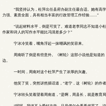
“我坚持认为，杜萍出任县府办副主任最合适。她有高学
力强、素质全面，具有相当丰富的行政管理工作经验……”
“说起材料水平，倒是可笑了。难道老李同志不知道小杜
作家和诗人的写作水平能比冯清差多少？”
宁冰冷笑着，嘴角浮起一抹嘲讽的笑容来。
周南听了倒是有些意外。《树轮》这部小说他是知道的，
边。
一时间，周南对这个杜萍产生了浓厚的兴趣。
他笑了笑，突然讶然插话道，“老宁，这《树轮》的作者
宁冰转头笑着望着周南道，“是啊，周县长，就是教育局
“呵呵，我谈不上爱好文学，只是偶尔会看看书罢了。说