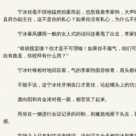
宁冰丝毫不惧地猛然拍案而起，也怒视着李家驹，大声嚷
县府办副主任，这不是你的私心？如果你没有私心，为什么不
宁冰暴风骤雨一般的女人式的诘问连番甩了出去，李家驹
“谁胡搅蛮缠？你才是不可理喻！如果你不服气，咱们可
自有曲直，你狡辩有什么用？”
宁冰针锋相对地回应着，气的李家驹面容铁青，肩头都
不能不说，这宁冰伶牙俐齿口才甚佳，论起嘴头上的功
龚向阳和肖金涛对视一眼，都苦笑了起来。
而坐在一侧进行会议记录的邱刚，则尴尬地垂下头去，装
感。
官场之上只有利益没有情谊，这句话在今天被宁冰和李