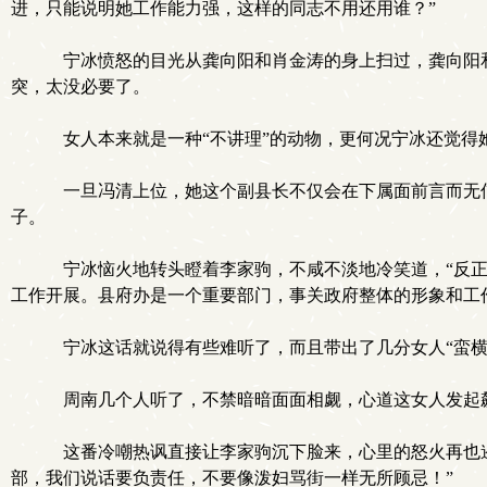
进，只能说明她工作能力强，这样的同志不用还用谁？”
宁冰愤怒的目光从龚向阳和肖金涛的身上扫过，龚向阳和
突，太没必要了。
女人本来就是一种“不讲理”的动物，更何况宁冰还觉得
一旦冯清上位，她这个副县长不仅会在下属面前言而无信
子。
宁冰恼火地转头瞪着李家驹，不咸不淡地冷笑道，“反正
工作开展。县府办是一个重要部门，事关政府整体的形象和工
宁冰这话就说得有些难听了，而且带出了几分女人“蛮横
周南几个人听了，不禁暗暗面面相觑，心道这女人发起
这番冷嘲热讽直接让李家驹沉下脸来，心里的怒火再也遏
部，我们说话要负责任，不要像泼妇骂街一样无所顾忌！”