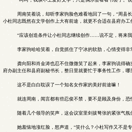
周南笑着说，却听李家驹脸色难看地回了一句，“周县长
小杜同志既然在文学创作上大有前途，就更不合适在县府办工
“应该创造条件让小杜同志继续创作……说不定，将来我
李家驹哈哈笑着，自觉抓住了宁冰的软肋，心情变得非
龚向阳和肖金涛也忍不住微微笑了起来，李家驹说得确实
府办副主任和县府副秘书长，整日里就要忙于事务性工作，哪
这不是白白耽误了一个知名女作家的美好前途嘛！
就连周南，闻言都有些忍俊不禁，要不是顾及身份，恐
随着几个领导的笑声，这会议室里剑拔弩张的紧张气氛
她羞恼地涨红脸，怒声道，“笑什么？小杜写作又不是专