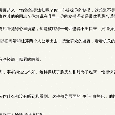
嚷起来，“你说谁是泼妇呢？你一心提拔你的秘书，这难道不是
推荐其他的同志？你敢说在县里，你的秘书冯清是最优秀最合适
尽管觉得心里愤怒，却是被堵得一句话也说不出口来，只得愤愤
以把冯清和杜萍两个人公示出去，接受群众的监督，看看机关的
有些轻颤，嘴唇哆嗦着。
夫，李家驹远远不如。这样撕破了脸皮互相对骂了起来，他很快
作什么都没有听到和看到。这种领导层面的“争斗”白热化，他
家驹两人诠释得淋漓尽致。