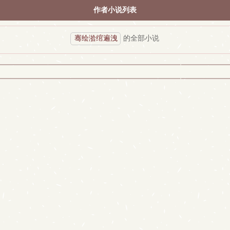
作者小说列表
骞绘湁绾遍洩
的全部小说