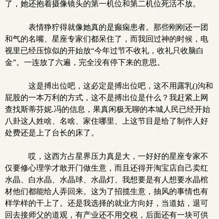
了，她还抱着摄像镜头的第一机位和第二机位死活不放。
表情狰狞得就像她真的是癫痫患者。那些刚刚还一团
和气的名嘴、星座专家们都呆住了，而我回过神的时候，电
视里已经压惊似的开始放“今年过节不收礼，收礼只收脑白
金”。一连放了六遍，完全没有停下来的意思。
这是搏出位吧，这必定是搏出位吧，这不用露乳()沟和
屁股的一本万利的方式，这不是搏出位是什么？我赶紧上网
查找斯蒂芬妮.冯的信息，果真闲极无聊的本城人民已经开始
八卦这人姓啥、名啥、家住哪里、上这节目是给了制作人好
处费还是上了台长的床了。
哎，这西方占星界压力真是大，一好好的星座专家不
仅要修心理学才敢开门做生意，而且还得开淘宝店自己卖红
水晶、白水晶、水晶球、水晶灯、我想要是有人想要水晶棺
材他们都能给人弄回来。这为了招揽生意，抽风的事情也有
样学样的干上了。还是我选择的就业方向好，当道姑，退可
回去接师父的道观，有产业还不用交税，后面还有一块可供