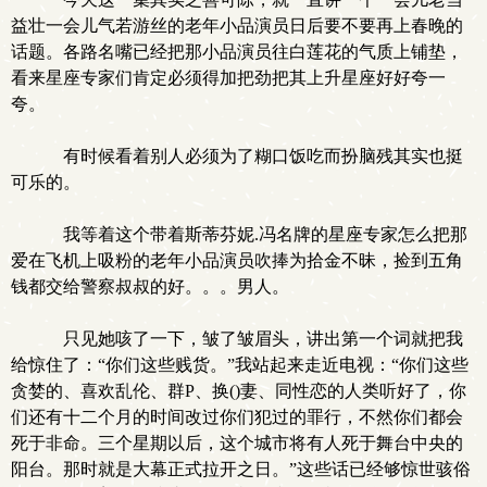
益壮一会儿气若游丝的老年小品演员日后要不要再上春晚的
话题。各路名嘴已经把那小品演员往白莲花的气质上铺垫，
看来星座专家们肯定必须得加把劲把其上升星座好好夸一
夸。
有时候看着别人必须为了糊口饭吃而扮脑残其实也挺
可乐的。
我等着这个带着斯蒂芬妮.冯名牌的星座专家怎么把那
爱在飞机上吸粉的老年小品演员吹捧为拾金不昧，捡到五角
钱都交给警察叔叔的好。。。男人。
只见她咳了一下，皱了皱眉头，讲出第一个词就把我
给惊住了：“你们这些贱货。”我站起来走近电视：“你们这些
贪婪的、喜欢乱伦、群P、换()妻、同性恋的人类听好了，你
们还有十二个月的时间改过你们犯过的罪行，不然你们都会
死于非命。三个星期以后，这个城市将有人死于舞台中央的
阳台。那时就是大幕正式拉开之日。”这些话已经够惊世骇俗