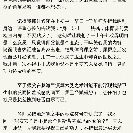
壁的角落呆着，谁都不想搭理。
记得我那时候还在上初中，某日上学前师父把我叫到
身边，语重心长的告诉我：“身上带上二十块钱，体育课前要
检查内裤，不要贴反了。”这句话让我想了一上午都没弄明白
是什么意思，只觉得师父就是个变态，干嘛关心我的内裤，
愤而眼含热泪准备离家出走。结果体育课之前，尿尿之后发
现自己月经初潮。用二十块钱买了卫生巾却真的贴反之后，
我才第一次不得不正式我师父不是个变态以及她掐指一算的
功力还蛮强的事实。
至于师父在脑海里演算六爻之术时能不能浮现我贴卫
生巾贴反而恼羞成怒的画面，我已经懒得想了，想仔细了也
就只是想羞愧到咬舌自尽而已。
等师父把她演算之事的标点符号都讲完了，我才
问：“冯安安？是不是那个叫斯蒂芬妮.冯的女的？”一直以
来，师父一见我就要显摆自己的功力，不把我最近买大米一