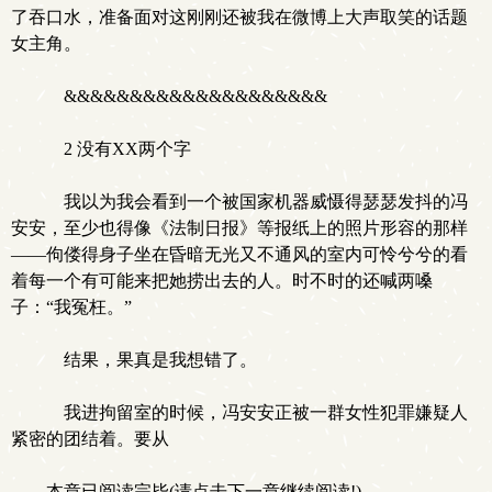
了吞口水，准备面对这刚刚还被我在微博上大声取笑的话题
女主角。
&&&&&&&&&&&&&&&&&&&&
2 没有XX两个字
我以为我会看到一个被国家机器威慑得瑟瑟发抖的冯
安安，至少也得像《法制日报》等报纸上的照片形容的那样
——佝偻得身子坐在昏暗无光又不通风的室内可怜兮兮的看
着每一个有可能来把她捞出去的人。时不时的还喊两嗓
子：“我冤枉。”
结果，果真是我想错了。
我进拘留室的时候，冯安安正被一群女性犯罪嫌疑人
紧密的团结着。要从
本章已阅读完毕(请点击下一章继续阅读!)