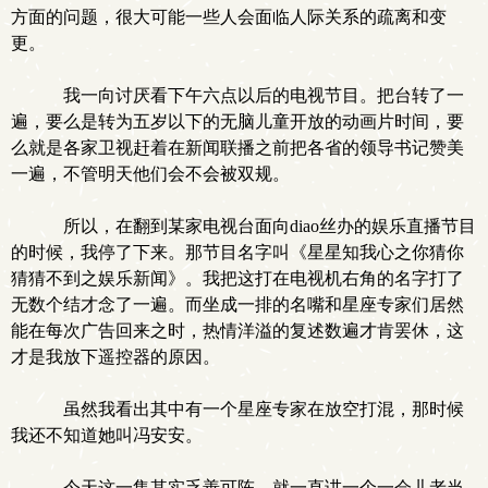
方面的问题，很大可能一些人会面临人际关系的疏离和变
更。
我一向讨厌看下午六点以后的电视节目。把台转了一
遍，要么是转为五岁以下的无脑儿童开放的动画片时间，要
么就是各家卫视赶着在新闻联播之前把各省的领导书记赞美
一遍，不管明天他们会不会被双规。
所以，在翻到某家电视台面向diao丝办的娱乐直播节目
的时候，我停了下来。那节目名字叫《星星知我心之你猜你
猜猜不到之娱乐新闻》。我把这打在电视机右角的名字打了
无数个结才念了一遍。而坐成一排的名嘴和星座专家们居然
能在每次广告回来之时，热情洋溢的复述数遍才肯罢休，这
才是我放下遥控器的原因。
虽然我看出其中有一个星座专家在放空打混，那时候
我还不知道她叫冯安安。
今天这一集其实乏善可陈，就一直讲一个一会儿老当