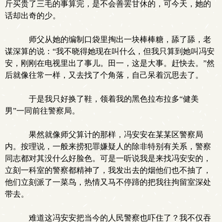
斤买贵了三毛的事算完，是不会善罢甘休的，可今天，她的
话却出奇的少。
师父从她的编制口袋里掏出一块棒棒糖，舔了舔，老
谋深算的说：“我不晓得她现在叫什么，但我只算到她叫冯安
安，刚刚在电视里出了事儿。田一，这是大事。赶快去。”然
后就像往常一样，又去找了个角落，自己呆着沉思去了。
于是我只好换了鞋，领着我的黑色拉布拉多“健美
男”一同前往警察局。
果然就像师父算计的那样，冯安安在某某区警察局
内。按理说，一般来捞犯罪嫌疑人的除非特别有关系，警察
同志都对其没什么好脸色。可是一听说我是来找冯安安的，
立刻一科室的警察都精神了，我发出去的烟他们也不抽了，
他们立刻派了一菜鸟，热情又马不停蹄的把我往拘留室深处
带去。
难道这冯安安把当今的人民警察也吓住了？我不仅吞