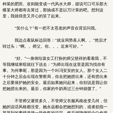
种菜的肥田。攻则能变成一代风水大师，据说可口可乐那大
楼某大师都有去算过，那抽成不是以万计算的吧。想到这
里，我就得意又开心的笑了起来。
“笑什么？”有一把不太苍老的声音在背后问我。
我边点着鼠标边回答：“就业局势喜人啊。。”然后才
转过头：“啊。。师父。你。。。近来可好。”
“好。”一身倒垃圾女工打扮的师父慈祥的看着我，不
等我继续寒暄就往下说去：“为师出现在这里是因为找你有
事。为何事呢，那是因为一个叫冯安安的女人。那个女人二
十分钟之后会出现在警察局，你去把她捞出来，还有捞出来
之后要保护她的安全。最后如果她问起来，你别说是我让你
把她捞出来的。最后，你家的牛奶再过三分钟就馊了。”
不管师父避世多久，不管师父衣服风格改变几何，但
她的说话风格都没变。她永远都会把她想到的，或者掐指一
算算到的事情选择一鼓作气的说完，然后就随便找个白色墙