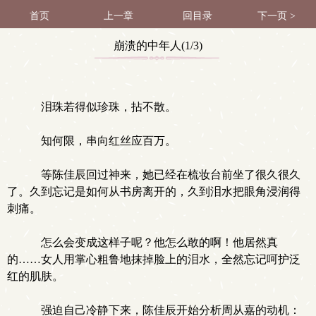
首页
上一章
回目录
下一页 >
崩溃的中年人(1/3)
泪珠若得似珍珠，拈不散。
知何限，串向红丝应百万。
等陈佳辰回过神来，她已经在梳妆台前坐了很久很久
了。久到忘记是如何从书房离开的，久到泪水把眼角浸润得
刺痛。
怎么会变成这样子呢？他怎么敢的啊！他居然真
的……女人用掌心粗鲁地抹掉脸上的泪水，全然忘记呵护泛
红的肌肤。
强迫自己冷静下来，陈佳辰开始分析周从嘉的动机：