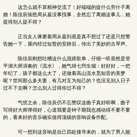
这怎么就不算精神交流了！好端端的提什么劳什子离
婚！陈佳辰恼怒周从嘉没事找事，全然忘了离婚这事儿，她
提得别人提不得？
正当女人琢磨着周从嘉到底是真不想过了还是只想警
告她一下，屋内经过短暂的安静后，传出了美妙的古琴声。
陈佳辰刚想吐槽这什么混搭歌单，仔细一听居然是管
平湖大师演奏的《流水》，她气得七窍生烟：好好好，一把
年纪了，孩子都这么大了，还做着高山流水觅知音的美梦
呢？世间那么多夫妻，有几对互为知己的？也没见别人日子
过不下去啊？怎么别人过得你过不得？
气愤之余，陈佳辰仍不忘赞叹这曲子真好听啊，曲子
写得好大师弹得好，心道我要是钟子期我也感动得不要不要
的，看来好的音乐确实值得顶级的音响设备作配。
可一想到这音响是自己四处搜寻来的，就为了男人能