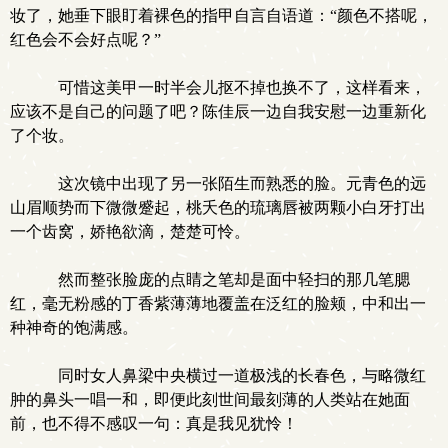
妆了，她垂下眼盯着裸色的指甲自言自语道：“颜色不搭呢，
红色会不会好点呢？”
可惜这美甲一时半会儿抠不掉也换不了，这样看来，
应该不是自己的问题了吧？陈佳辰一边自我安慰一边重新化
了个妆。
这次镜中出现了另一张陌生而熟悉的脸。元青色的远
山眉顺势而下微微蹙起，桃夭色的琉璃唇被两颗小白牙打出
一个齿窝，娇艳欲滴，楚楚可怜。
然而整张脸庞的点睛之笔却是面中轻扫的那几笔腮
红，毫无粉感的丁香紫薄薄地覆盖在泛红的脸颊，中和出一
种神奇的饱满感。
同时女人鼻梁中央横过一道极浅的长春色，与略微红
肿的鼻头一唱一和，即便此刻世间最刻薄的人类站在她面
前，也不得不感叹一句：真是我见犹怜！