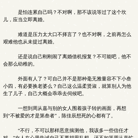
是怕连累自己吗？不对啊，那不该说等过了这个坎
儿，应当立即离婚。
难道是压力太大口不择言了？也不对啊，之前再怎么
艰难他也从未提过离婚。
还是说自己刚刚闹了离婚借机报复？不可能吧，他不
会那么幼稚的。
外面有人了？可自己并不是那种毫无雅量容不下小叁
小四，有必要换老婆么？自己这么温柔贤淑，就算别人为他
生了儿子，自己大概会乖乖去伺候吧。
一想到周从嘉与别的女人围着孩子转的画面，再想
到“不被爱的才是第叁者”，陈佳辰想死的心都有了。
“不行，不可以那样恶意揣测他，我该多一些信任才
对。”女人在心里告诫自己不要胡思乱想，还不如等周从嘉忙