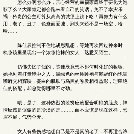
怎么办啊怎么办，苦心经营的幸福家庭终于要化为泡
影了么？大家肯定都会跑来看自己的笑话，免不了幸灾乐
祸：矜贵的公主可算从高高的城堡上跌下咯！再努力有什么
用，老了、丑了，色衰而爱弛，到头来还不是一场空，哈
哈……
陈佳辰控制不住地胡思乱想，等她再次回过神来时，
梳妆镜里呈现出一个浓妆艳抹的女人，熟悉又陌生。
仿佛失忆了似的，陈佳辰竟想不起何时化好的妆容。
她挑剔着打量镜中之人，墨绿色的丝质睡袍与鹅冠红的饱满
嘴唇交相辉映，瓷白的肌肤与乌黑的卷发相得益彰，理应绝
佳的搭配，却总觉得哪里不对劲。
哦，是了。这种热烈的装扮应该配合明艳的脸庞，神
情应该是倨傲的是冷淡的是………而不应该是现在这样，愁
眉不展，气势全无。
女人有些伤感地想自己是不是真的老了，不再适合浓