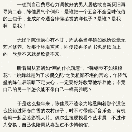
一想到自己费尽心力调教好的男人居然敢喜新厌旧再
寻第二春，陈佳辰气个倒仰：是谁把一个五音不全品味低俗
的土包子，变成如今通音律懂鉴赏的洋包子？是谁？是我
啊，是我！
无怪乎陈佳辰心有不甘，周从嘉当年确如她所说毫无
艺术修养。没那个环境熏陶，即使读再多的书也是纸面上
的，欣赏不来就是欣赏不来。
听着周从嘉诸如“画的什么玩意”、“弹钢琴不如弹棉
花”、“跳舞就是为了求偶交配”之类粗鄙不堪的言论，年轻气
盛的陈佳辰暗暗下定决心，一定要好好教育他培养他；毕竟
自己的另一半怎么能不像自己一样高雅呢？
于是这么些年来，陈佳辰不遗余力地熏陶着那个没怎
么接触过阳春白雪的农村伢子，时不时带他听音乐会，有机
会就一起品鉴影视大片。偶尔生拉硬拽看个艺术展，不过作
为交换，自己也陪周从嘉逛过不少博物馆。