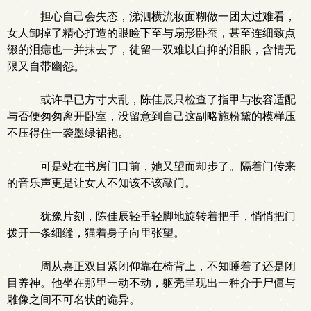
担心自己会失态，涕泗横流妆面糊做一团太过难看，
女人卸掉了精心打造的眼睑下至与扇形卧蚕，甚至连细致点
缀的泪痣也一并抹去了，徒留一双难以自抑的泪眼，含情无
限又自带幽怨。
或许早已方寸大乱，陈佳辰只检查了指甲与妆容适配
与否便匆匆离开卧室，没留意到自己这副略施粉黛的模样压
不压得住一袭墨绿裙袍。
可是站在书房门口前，她又望而却步了。隔着门传来
的音乐声更是让女人不知该不该敲门。
犹豫片刻，陈佳辰轻手轻脚地旋转着把手，悄悄把门
拨开一条细缝，猫着身子向里张望。
周从嘉正双目紧闭仰靠在椅背上，不知睡着了还是闭
目养神。他坐在那里一动不动，躯壳呈现出一种介于尸僵与
雕像之间不可名状的诡异。