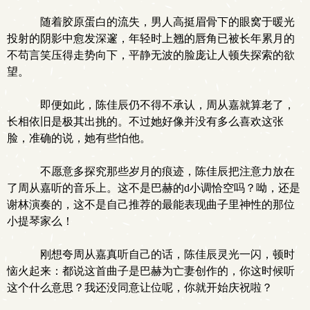
随着胶原蛋白的流失，男人高挺眉骨下的眼窝于暖光
投射的阴影中愈发深邃，年轻时上翘的唇角已被长年累月的
不苟言笑压得走势向下，平静无波的脸庞让人顿失探索的欲
望。
即便如此，陈佳辰仍不得不承认，周从嘉就算老了，
长相依旧是极其出挑的。不过她好像并没有多么喜欢这张
脸，准确的说，她有些怕他。
不愿意多探究那些岁月的痕迹，陈佳辰把注意力放在
了周从嘉听的音乐上。这不是巴赫的d小调恰空吗？呦，还是
谢林演奏的，这不是自己推荐的最能表现曲子里神性的那位
小提琴家么！
刚想夸周从嘉真听自己的话，陈佳辰灵光一闪，顿时
恼火起来：都说这首曲子是巴赫为亡妻创作的，你这时候听
这个什么意思？我还没同意让位呢，你就开始庆祝啦？