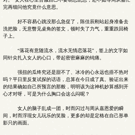
完再细问他究竟什么意思。
好不容易心跳没那么急促了，陈佳辰刚站起身准备去
洗把脸，无意瞥见桌角的签文，顿时失了力气，重重跌回椅
子上。
“落花有意随流水，流水无情恋落花”，签上的文字如
同针尖扎入女人的心口，带起密密麻麻的钝痛。
强扭的瓜终究还是甜不了、冰冷的心永远也捂不热对
吗？平日里反复试探的话语，总算在今日成了真。验证出来
的结果确如自己所预言的那般，明明该为这神机妙算感到开
心才对呀，可是为什么胸口会这么闷呢？
女人的脑子乱成一团，时而闪过与周从嘉恩爱的瞬
间，时而浮现女儿玩乐的笑脸，更多的却是定格在自己形单
影只的画面。