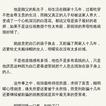
他是顾父的私生子，却生活在顾家十几年，过着吃穿
不愁金尊玉贵的生活，而顾父真正的儿子却被这家人养大，
变成了一个心机深沉的白莲花。都说父母是孩子最好的老
师，如果不是这位祝教授个性太奇葩，那祝琰的养母性格就
很好猜了。
能故意把自己的孩子换走，又欺骗了两家人十几年，
还要给丈夫戴绿帽的女人，明曜实在没有太多好感。
不是他道德感有多强，他也不是多有底线的人，只是
他厌恶这种因为自己爱慕虚荣就把个人意志强加在孩子身上
的人。
这件事之中，祝琰最终得偿所愿，求得了富贵，顾明
曜心理崩溃，痛失所爱还要被千夫所指，而受到欺骗十几年
还要继续被欺骗的祝教授就是其中最无辜的受害者。
明曜深吸一口气，扣响了门。