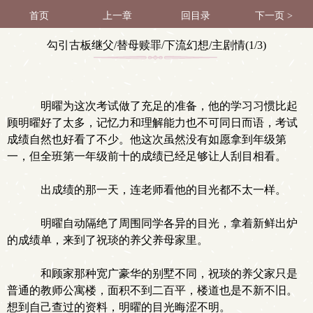
首页
上一章
回目录
下一页 >
勾引古板继父/替母赎罪/下流幻想/主剧情(1/3)
明曜为这次考试做了充足的准备，他的学习习惯比起
顾明曜好了太多，记忆力和理解能力也不可同日而语，考试
成绩自然也好看了不少。他这次虽然没有如愿拿到年级第
一，但全班第一年级前十的成绩已经足够让人刮目相看。
出成绩的那一天，连老师看他的目光都不太一样。
明曜自动隔绝了周围同学各异的目光，拿着新鲜出炉
的成绩单，来到了祝琰的养父养母家里。
和顾家那种宽广豪华的别墅不同，祝琰的养父家只是
普通的教师公寓楼，面积不到二百平，楼道也是不新不旧。
想到自己查过的资料，明曜的目光晦涩不明。