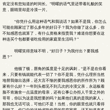
肯定没有您知道的时间长。”明曜的语气里还带着礼貌的笑
意，眼睛里却是冷漠一片。
“你凭什么用这种语气和我说话？如果不是我，你怎么
可能在顾家过了那么多年的好日子？我为你做了这么多，你
不知感恩也就算了，有什么资格来指责我？难道你想要在这
种连买个包都要省吃俭用的家庭里生活吗？”
明曜笑得意味不明，“好日子？为我付出？要我感
恩？”
他顿了顿，唇角的弧度是十足的讽刺，“是不是在你看
来，只要有钱就能代表一切了？你不是我，凭什么理所当然
地替我做出选择，还大言不惭的要我感恩你的所作所为？顾
家有什么好？一年到头都见不到几次的冷漠父亲，永远板着
脸不肯施舍一点温度的母亲，还有公事公办拒人千里之外的
哥哥，你以为这是我想要的吗？如果他们真的是我的家人，
那我也无话可说，可他们不是！当然，你的眼里也就只看得
到钱了，你口中的这种省吃俭用的贫穷家庭，还不知道有多