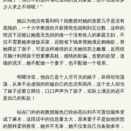
少人求之不得呢！”
她以为他没有看到吗？祝教授对她的宠爱几乎是没有
底线的，一个大学教授的月薪撑死也就刚到五位数，这样的
情况下还能让她毫无负担的做一个没有收入的家庭主妇，不
仅不需要她来做饭买菜，还能省下钱来替她满足购物欲，替
她撑足了面子，可是这样难得的丈夫她却弃之敝履，反而绞
尽脑汁利用孩子想要攀高枝，感情的欺骗，贪婪的欲望，道
德的泯灭，她不配做一个妻子，也不配做一个母亲。
明曜冷笑，他自己是个人尽可夫的婊子，坏得坦坦荡
荡，从来不会虚假的吹嘘自己的忠贞和高尚，这个女人却当
了婊子还要立牌坊，口口声声为了孩子，实际上满足的还不
是自己的私欲！
站在门外的祝教授脸色已经由苍白到不可置信最终变
成了麻木，这段话中的信息量太大，原来妻子不是如他所想
的那样柔弱善良，她并不无辜，她不仅拿自己当备胎多年，