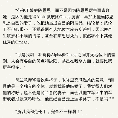
“范伦丁嫉妒陈思思，而不是因为陈思思厉害而崇拜
她，是因为他觉得Alpha就该比Omega厉害；再加上他当陈思
思是自己的妻子，他把她当成自己的附属品。结论是：范伦
丁不但心眼小，还觉得两个人地位本应有所差别，因此便产
生嫉妒和不满的情绪，甚至在陈思思死后，依然容不下其他
优秀的Omega。”
“可是我啊，我觉得Alpha和Omega之间并无地位上的差
别。人会有各自的优点和缺陷。越星在暗杀方面，就要比我
厉害得多。”
简兰意摩挲着饮料杯子，眼眸里充满温柔的爱意，“而
且他是一个独立的个体，就算我跟他结婚了，我觉得人们对
他的称呼，也不会是简兰意的妻子，而会以他在军团中的军
衔或者成就来称呼他。他已经自己走上这条路了，不是吗？”
“所以我和范伦丁，完全不一样啊！”