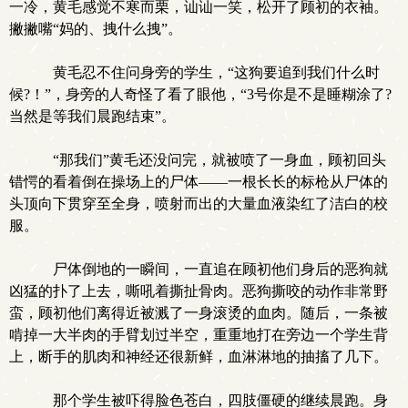
一冷，黄毛感觉不寒而栗，讪讪一笑，松开了顾初的衣袖。
撇撇嘴“妈的、拽什么拽”。
黄毛忍不住问身旁的学生，“这狗要追到我们什么时
候?！”，身旁的人奇怪了看了眼他，“3号你是不是睡糊涂了?
当然是等我们晨跑结束”。
“那我们”黄毛还没问完，就被喷了一身血，顾初回头
错愕的看着倒在操场上的尸体——一根长长的标枪从尸体的
头顶向下贯穿至全身，喷射而出的大量血液染红了洁白的校
服。
尸体倒地的一瞬间，一直追在顾初他们身后的恶狗就
凶猛的扑了上去，嘶吼着撕扯骨肉。恶狗撕咬的动作非常野
蛮，顾初他们离得近被溅了一身滚烫的血肉。随后，一条被
啃掉一大半肉的手臂划过半空，重重地打在旁边一个学生背
上，断手的肌肉和神经还很新鲜，血淋淋地的抽搐了几下。
那个学生被吓得脸色苍白，四肢僵硬的继续晨跑。身