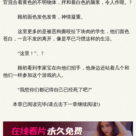
官混合着黄色的不明物体，拌和着白色的脑浆，令人作呕。?
顾初面色发色发青，神情凝重。
这里更多的是被恶狗撕咬扯下块肉的学生，他们面色
苍白，一言不发的离开，像是早已习惯这样的生活。
“这里！”、?
顾初看到李家宝在向他们招手，他身边还站着几个和
他们一样参加这个游戏的人。
“我想你们都记得自己已经死了吧?”
本章已阅读完毕(请点击下一章继续阅读!)