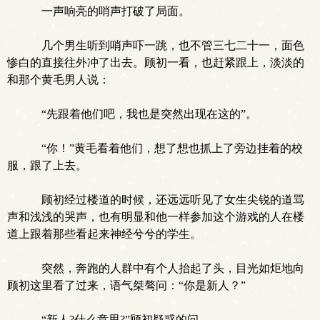
一声响亮的哨声打破了局面。
几个男生听到哨声吓一跳，也不管三七二十一，面色
惨白的直接往外冲了出去。顾初一看，也赶紧跟上，淡淡的
和那个黄毛男人说：
“先跟着他们吧，我也是突然出现在这的”。
“你！”黄毛看着他们，想了想也抓上了旁边挂着的校
服，跟了上去。
顾初经过楼道的时候，还远远听见了女生尖锐的道骂
声和浅浅的哭声，也有明显和他一样参加这个游戏的人在楼
道上跟着那些看起来神经兮兮的学生。
突然，奔跑的人群中有个人抬起了头，目光如炬地向
顾初这里看了过来，语气桀骜问：“你是新人？”
“新人?什么意思?”顾初疑惑的问。