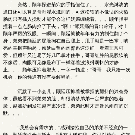
突然，顾年探进菊穴的手指僵住了。。。水光淋漓的
逼口还可以算是哥哥淫水滋润的，可这松软的不像话的火热
肠肉只有插入搅动才能学会这样妩媚缠绕着。。。顾年指甲
捏着一点点肠肉掐了下去，“啊！”顾延痛的冒出冷汗，对上
顾年严厉的双眼。一瞬间，顾延就被年年有力的制住翻了个
身，弟弟把顾延的屁股搁在自己腿上，甩手就是一巴掌，响
亮的掌掴声响起，顾延白皙的肉臀迅速泛红，看着非常可
爱，但顾年又连扇了好几巴掌才住手，哥哥红肿的屁股软的
不像话，肉眼可见像是布丁一样漾着波浪抖啊抖的才静
止。。。顾年压抑着邪火，一字一顿道：“哥哥，我只给一次
机会，你的骚逼有没有要解释的。”
沉默了一小会儿，顾延压抑着被掌掴的颤抖的兴奋身
体，虽然看不到弟弟的脸，却很清楚弟弟一定严肃的板着
脸，越嫉妒到发狂越严肃冷漠，弟弟此时才是暴风雨前的沉
默。。。
“我总会有需求的，”感到搂抱自己的弟弟不经意的一
颤，顾延索性全盘托出，“没有人碰过我，你可以放心。你知