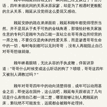
语，四年来彼此间的关系冰原寂寥，却是为了相遇时更般配
的主从关系，顾延从没觉得这么委屈又感动。
顾延安静的跪在弟弟面前，顾延和顾年都觉得理所当
然。并不是屈从于炙手可热的金钱角逐，那项恰好攸关家族
生意的专利只是顾年为自己能一直站立在哥哥身边所经营的
一席之地，不要仅仅是肉体的性爱关系，而是渗透哥哥生命
中的一切，每时每刻都可以见到哥哥 ，没有人再能阻止自己
对哥哥想做就做。
顾年眯着眼睛，无比从容的手执皮鞭，佯装讶异
道：”哥哥什么时候变成这么听话的狗了？啧啧，哥哥这四年
又被别人调教过吗？“
顾年对哥哥四年中的动向清楚得很，成年可以动用基
金之后，即使远在国外，这么说吧，顾延每天跟谁说了几句
话是什么表情自己都一清二楚，哪里能够让别人爬顾延的
床，亵玩绝不可能发生，远观都会被顾年处理掉。