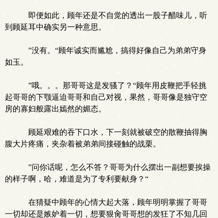
即便如此，顾年还是不自觉的透出一股子醋味儿，听
到顾延耳中确实另一种意思。
”没有。“顾年诚实而尴尬，搞得好像自己为弟弟守身
如玉。
”哦。。。那哥哥这是发骚了？“顾年用皮鞭把手轻挑
起哥哥的下颚逼迫哥哥和自己对视，果然，哥哥像是独守空
房的寡妇般露出嫣然的媚态。
顾延艰难的吞下口水，下一刻就被破空的散鞭抽得胸
腹大片疼痛，夹杂着被弟弟间接碰触的战栗。
”问你话呢，怎么不答？哥哥为什么摆出一副想要挨操
的样子啊，哈，难道是为了专利要献身？“
在猜疑中顾年的心情大起大落，顾年明明掌握了哥哥
一切却还是嫉妒着一切，想要狠肏哥哥想的发狂了不知几回