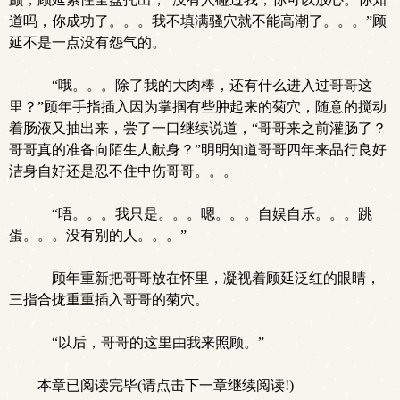
道吗，你成功了。。。我不填满骚穴就不能高潮了。。。”顾
延不是一点没有怨气的。
“哦。。。除了我的大肉棒，还有什么进入过哥哥这
里？”顾年手指插入因为掌掴有些肿起来的菊穴，随意的搅动
着肠液又抽出来，尝了一口继续说道，“哥哥来之前灌肠了？
哥哥真的准备向陌生人献身？”明明知道哥哥四年来品行良好
洁身自好还是忍不住中伤哥哥。。。
“唔。。。我只是。。。嗯。。。自娱自乐。。。跳
蛋。。。没有别的人。。。”
顾年重新把哥哥放在怀里，凝视着顾延泛红的眼睛，
三指合拢重重插入哥哥的菊穴。
“以后，哥哥的这里由我来照顾。”
本章已阅读完毕(请点击下一章继续阅读!)