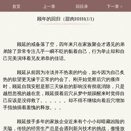
首页
上一章
回目录
下一章 >
顾年的回归（甜肉HHH(1/1)
顾延的戒备落了空，四年来只在家族聚会才遇见的弟
弟除了异常专注几乎一瞬不眨的黏着自己，行为举止却和自
己完美演绎着兄友弟恭的佳话。
顾延从前因为冷淡并不热衷的约会，如今因为自己炙
热的欲望更无缘于正常的约会了。刚开始觉察后穴的瘙痒
时，顾延自我安慰是那三天纵欲的影响没有彻底消除，只是
越想忽视的越在意，顾延摸着后穴从梦中烦躁醒来时觉得自
己应该是没得救了。。。。。。却不得不继续向着后穴增加
手指抽插着羞愧的释放。。。
顾延接手多年的家族企业近来有个小小却暗藏凶险的
关隘，传统的经营生产总是会遇到新兴技术的挑战，傲慢放