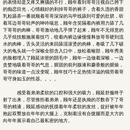
的表情却是又疼又爽骚的不行，顾年看到哥哥注视自己胯下
的痴恋目光，心情颇好的剥掉哥哥的裤子，含着久违的香甜
乳粒舔弄一番就顺着哥哥深深的马甲线舔到可爱的肚脐，听
着耳边哥哥轻声的呻吟喘息，顾年含笑隔着内裤用力舔了几
下哥哥的肉棒，哥哥激动地几乎弹了起来，顾年不无得意的
几乎炫技般施展着技巧，咬着内裤边缘慢慢释放哥哥硬到流
水的肉棒，舌头灵活的来回舔湿滚烫的肉棒，卷吸了几下硕
大的龟头就一个深喉全部含入口中，放松着喉部，顾年秀美
的脸都埋入了顾延浓密的阴毛中，顾年一边做着深喉，一边
贪婪地吸着哥哥的气息，腥甜的前列腺液和麝香般的腥燥，
哥哥的味道一点没变呢，顾年技巧十足热情洋溢的犒劳着哥
哥守身如玉的性器。。。。
感受着弟弟柔软的口腔和强大的吸力，顾延舒服终于
射了出来，尽管推拒着弟弟，顾年还是执拗的尽数吞下了哥
哥的精液，顾延感动的抚摸着年年柔软的发丝，捉奸被年年
抱起双臀放在年年的大腿上，克制着没有合拢腿而是大方的
向年年展示着自己最私密的地方。