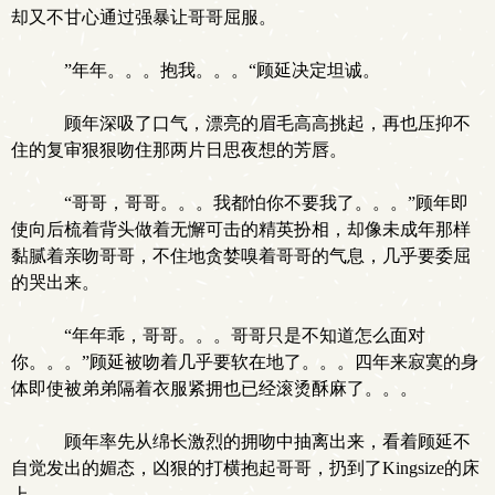
却又不甘心通过强暴让哥哥屈服。
”年年。。。抱我。。。“顾延决定坦诚。
顾年深吸了口气，漂亮的眉毛高高挑起，再也压抑不
住的复审狠狠吻住那两片日思夜想的芳唇。
“哥哥，哥哥。。。我都怕你不要我了。。。”顾年即
使向后梳着背头做着无懈可击的精英扮相，却像未成年那样
黏腻着亲吻哥哥，不住地贪婪嗅着哥哥的气息，几乎要委屈
的哭出来。
“年年乖，哥哥。。。哥哥只是不知道怎么面对
你。。。”顾延被吻着几乎要软在地了。。。四年来寂寞的身
体即使被弟弟隔着衣服紧拥也已经滚烫酥麻了。。。
顾年率先从绵长激烈的拥吻中抽离出来，看着顾延不
自觉发出的媚态，凶狠的打横抱起哥哥，扔到了Kingsize的床
上。。。