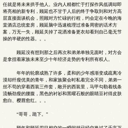
任就是将未来拱手他人。业内人精都忙于打探作风低调却即
将亮相的新专利，顾延也不甘于人后的终于争取到和对方高
层直接面谈机会，照顾对方忙碌的行程，约会定在今晚的海
棠酒店总统套房，顾延脑中迅速梳理过准备周密的话术方
案，万无一失，顾延关掉了花洒准备更衣却看到自己毫无节
操的半硬的性器。。。
顾延没有想到那之后再次和弟弟单独见面时，对方会
是拿捏着家族未来至少十年经济走势的专利所有权人。
年年的轮廓成熟了许多，柔和的少年感渐变成疏离冷
漠却纤瘦优美的青年，和家族聚会时私着完全不同，弟弟一
丝不苟的穿着西装三件套，敞开的西装里，马甲勾勒着线条
流畅劲瘦的腰腹，黑色的衬衫和黑曜石般的眼睛豆衬得皮肤
愈白、樱唇愈红。。。
“哥哥，跪下。”
顾年和顾延四目相交的一瞬间就已经交换过了千言万