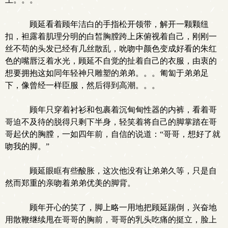
顾延看着顾年洁白的手指松开领带，解开一颗颗纽
扣，袒露着肌理分明的白皙胸膛跨上床俯视着自己，刚刚一
丝不苟的头发已经有几丝散乱，吮吻中颜色变成好看的朱红
色的嘴唇泛着水光，顾延不自觉的扯着自己的衣服，由衷的
想要拥抱这如同年轻神只雕塑的弟弟。。。匍匐于弟弟足
下，像曾经一样臣服，然后得到高潮。。。
顾年只穿着衬衫和包裹着沉甸甸性器的内裤，看着哥
哥迫不及待的脱得只剩下半身，轻笑着将自己的脚掌踏在哥
哥起伏的胸膛，一如四年前，自信的说道：“哥哥，想好了就
吻我的脚。”
顾延眼眶有些酸胀，这次他没有让弟弟久等，只是自
然而郑重的亲吻着弟弟优美的脚背。
顾年开心的笑了，脚上略一用地把顾延踢倒，兴奋地
用散鞭继续甩在哥哥的胸前，哥哥的乳头吃痛的挺立，脸上